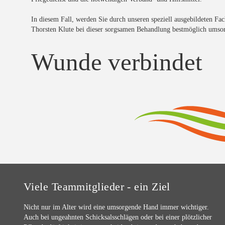
In diesem Fall, werden Sie durch unseren speziell ausgebildeten 
Thorsten Klute bei dieser sorgsamen Behandlung bestmöglich umso
Wunde verbindet
Viele Teammitglieder - ein Ziel
Nicht nur im Alter wird eine umsorgende Hand immer wichtiger.
Auch bei ungeahnten Schicksalsschlägen oder bei einer plötzlicher